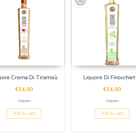
uore Crema Di Tiramisù
Liquore Di Finocchiet
€
14.00
€
14.00
Liquori
Liquori
Add to cart
Add to cart