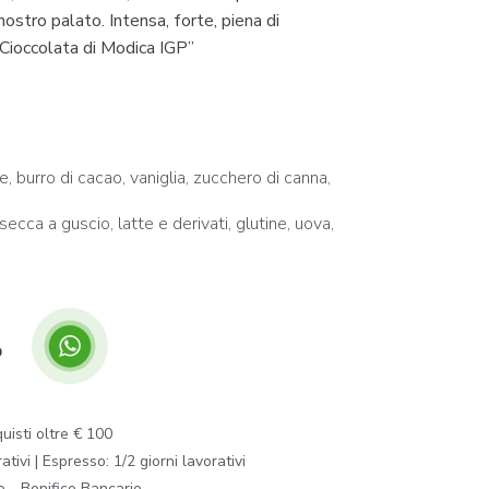
nostro palato. Intensa, forte, piena di
 “Cioccolata di Modica IGP”
e, burro di cacao, vaniglia, zucchero di canna,
ecca a guscio, latte e derivati, glutine, uova,
p
isti oltre € 100
ivi | Espresso: 1/2 giorni lavorativi
o - Bonifico Bancario