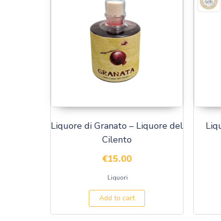
Liquore di Granato – Liquore del
Liq
Cilento
€
15.00
Liquori
Add to cart