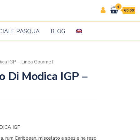
0
€0.00
CIALE PASQUA
BLOG
dica IGP – Linea Gourmet
o Di Modica IGP –
DICA IGP
na, rum Caribbean, miscelato a spezie ha reso