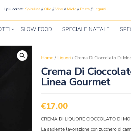
ente
I più cercati:
Spirulina
//
Olio
//
Vino
//
Miele
//
Pasta
//
Legumi
OTTI
SLOW FOOD
SPECIALE NATALE
SPE
Home
/
Liquori
/ Crema Di Cioccolato Di Mo
Crema Di Cioccolat
Linea Gourmet
€
17.00
CREMA DI LIQUORE CIOCCOLATO DI MO
La sapiente lavorazione con zucchero di can