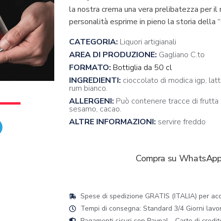
la nostra crema una vera prelibatezza per il 
personalità esprime in pieno la storia della
CATEGORIA:
Liquori artigianali
AREA DI PRODUZIONE:
Gagliano C.to
FORMATO:
Bottiglia da 50 cl
INGREDIENTI:
cioccolato di modica igp, latt
rum bianco.
ALLERGENI:
Può contenere tracce di frutta s
sesamo, cacao.
ALTRE INFORMAZIONI:
servire freddo
Compra su WhatsAp
Spese di spedizione GRATIS (ITALIA) per acqu
Tempi di consegna: Standard 3/4 Giorni lavorat
Pagamenti sicuri con Paypal - Carte di credit