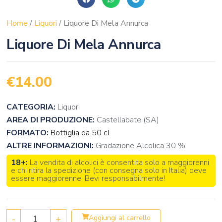
Home
/
Liquori
/ Liquore Di Mela Annurca
Liquore Di Mela Annurca
€
14.00
CATEGORIA:
Liquori
AREA DI PRODUZIONE:
Castellabate (SA)
FORMATO:
Bottiglia da 50 cl
ALTRE INFORMAZIONI:
Gradazione Alcolica 30 %
18+:
La vendita di alcolici è consentita solo a maggiorenni
e chi ritira la spedizione (con consegna solo in Italia) deve
essere maggiorenne. Bevi responsabilmente!
-
+
Aggiungi al carrello