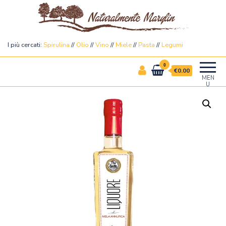
Naturalmente Marylin
I più cercati:
Spirulina
//
Olio
//
Vino
//
Miele
//
Pasta
//
Legumi
0
€0.00
MEN
U