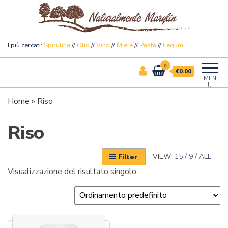
Naturalmente Marylin
I più cercati:
Spirulina
//
Olio
//
Vino
//
Miele
//
Pasta
//
Legumi
0
€0.00
MEN
U
Home
»
Riso
Riso
VIEW:
15
/
9
/
ALL
Filter
Visualizzazione del risultato singolo