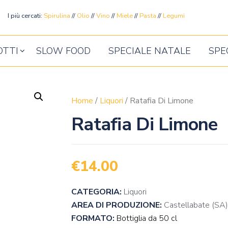
ente
I più cercati:
Spirulina
//
Olio
//
Vino
//
Miele
//
Pasta
//
Legumi
OTTI
SLOW FOOD
SPECIALE NATALE
SPE
Home
/
Liquori
/ Ratafia Di Limone
Ratafia Di Limone
€
14.00
CATEGORIA:
Liquori
AREA DI PRODUZIONE:
Castellabate (SA)
FORMATO:
Bottiglia da 50 cl