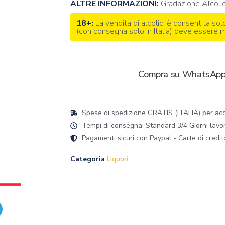
ALTRE INFORMAZIONI:
Gradazione Alcol
18+:
La vendita di alcolici è consentita sol
(con consegna solo in Italia) deve essere
Compra su WhatsAp
Spese di spedizione GRATIS (ITALIA) per acqu
Tempi di consegna: Standard 3/4 Giorni lavorat
Pagamenti sicuri con Paypal - Carte di credit
Categoria
Liquori