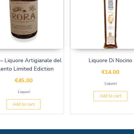
 – Liquore Artigianale del
Liquore Di Nocino
lento Limited Ediction
€
14.00
€
45.00
Liquori
Liquori
Add to cart
Add to cart