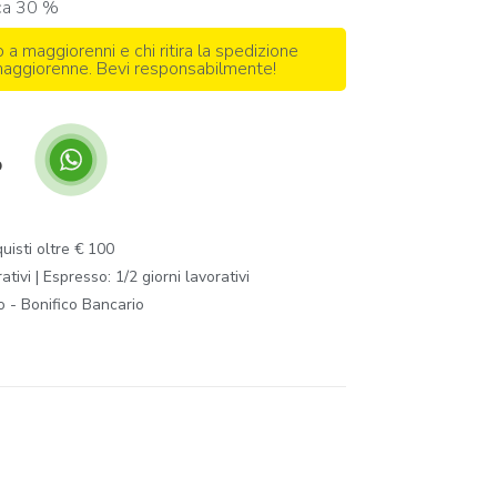
ica 30 %
o a maggiorenni e chi ritira la spedizione
 maggiorenne. Bevi responsabilmente!
p
isti oltre € 100
ivi | Espresso: 1/2 giorni lavorativi
o - Bonifico Bancario