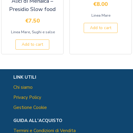
Alici di Menaica –
€
8.00
Presidio Slow food
Linea Mare
€
7.50
Add to cart
,
Linea Mare
Sughi e salse
Add to cart
LINK UTILI
Chi siamo
Privacy Policy
Gestione Cookie
GUIDA ALL'ACQUISTO
Termini e Condizioni di Vendita