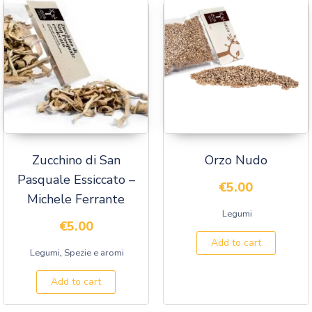
Zucchino di San
Orzo Nudo
Pasquale Essiccato –
€
5.00
Michele Ferrante
Legumi
€
5.00
Add to cart
,
Legumi
Spezie e aromi
Add to cart