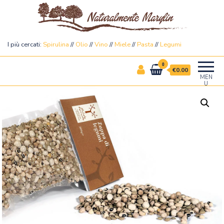
Naturalmente Marylin
I più cercati:
Spirulina
//
Olio
//
Vino
//
Miele
//
Pasta
//
Legumi
0
€0.00
MEN
U