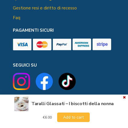
Gestione resi e diritto di recesso
Faq
PAGAMENTI SICURI
SEGUICI SU
Taralli Glassati – I biscotti della nonna
Naturalmente Marylin © All rights reserved Copyrights
Add to cart
€
6.00
2020 by Amb Web | P.Iva 05295800659 | REA n. SA