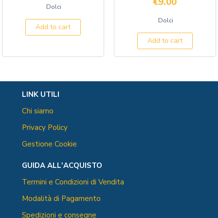
€
9.00
Dolci
Dolci
Add to cart
Add to cart
LINK UTILI
Chi siamo
Privacy Policy
Gestione Cookie
GUIDA ALL'ACQUISTO
Termini e Condizioni di Vendita
Modalità di Pagamento
Spedizioni e consegne