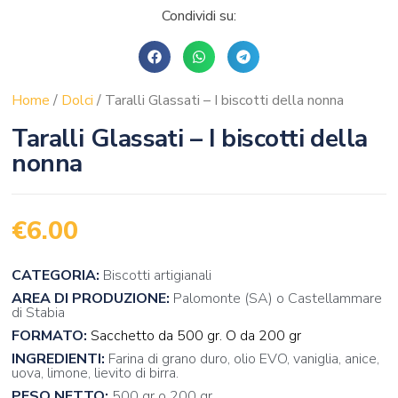
Condividi su:
Home
/
Dolci
/ Taralli Glassati – I biscotti della nonna
Taralli Glassati – I biscotti della
nonna
€
6.00
CATEGORIA:
Biscotti artigianali
AREA DI PRODUZIONE:
Palomonte (SA) o Castellammare
di Stabia
FORMATO:
Sacchetto da 500 gr. O da 200 gr
INGREDIENTI:
Farina di grano duro, olio EVO, vaniglia, anice,
uova, limone, lievito di birra.
PESO NETTO:
500 gr o 200 gr