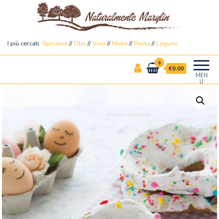
Naturalmente Marylin
I più cercati:
Spirulina
//
Olio
//
Vino
//
Miele
//
Pasta
//
Legumi
0
€0.00
MEN
U