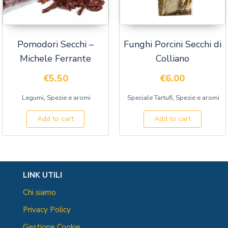
Pomodori Secchi –
Funghi Porcini Secchi di
Michele Ferrante
Colliano
€
5.50
€
6.00
,
,
Legumi
Spezie e aromi
Speciale Tartufi
Spezie e aromi
Add to cart
Add to cart
LINK UTILI
Chi siamo
Privacy Policy
Gestione Cookie