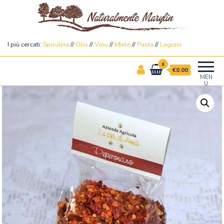
Naturalmente Marylin
I più cercati:
Spirulina
//
Olio
//
Vino
//
Miele
//
Pasta
//
Legumi
0
€0.00
MEN
U