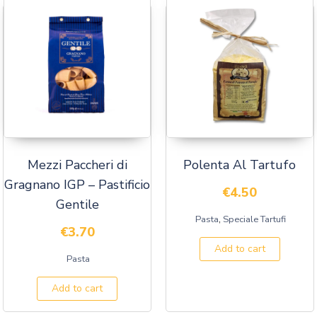
Mezzi Paccheri di
Polenta Al Tartufo
Gragnano IGP – Pastificio
€
4.50
Gentile
,
Pasta
Speciale Tartufi
€
3.70
Add to cart
Pasta
Add to cart