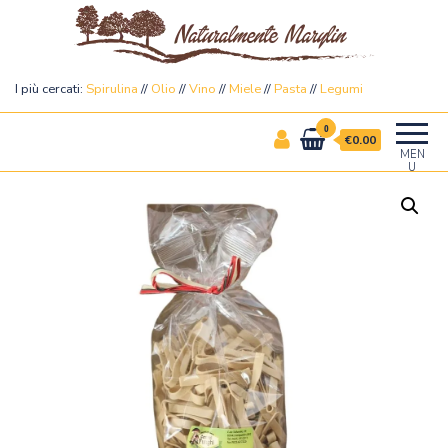
Naturalmente Marylin
I più cercati:
Spirulina
//
Olio
//
Vino
//
Miele
//
Pasta
//
Legumi
0
€0.00
MEN
U