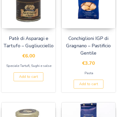
Patè di Asparagi e
Conchiglioni IGP di
Tartufo – Gugliucciello
Gragnano – Pastificio
Gentile
€
6.00
€
3.70
,
Speciale Tartufi
Sughi e salse
Pasta
Add to cart
Add to cart