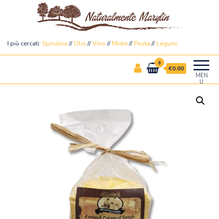
Naturalmente Marylin
I più cercati:
Spirulina
//
Olio
//
Vino
//
Miele
//
Pasta
//
Legumi
0
€0.00
MEN
U