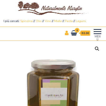
Naturalmente Marylin
I più cercati:
Spirulina
//
Olio
//
Vino
//
Miele
//
Pasta
//
Legumi
0
€0.00
MEN
U