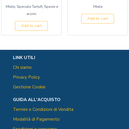
,
,
Miele
Speciale Tartufi
Spezie e
Miele
aromi
Add to cart
Add to cart
LINK UTILI
Chi siamo
Privacy Policy
Gestione Cookie
GUIDA ALL'ACQUISTO
Termini e Condizioni di Vendita
Modalità di Pagamento
Spedizioni e consegne