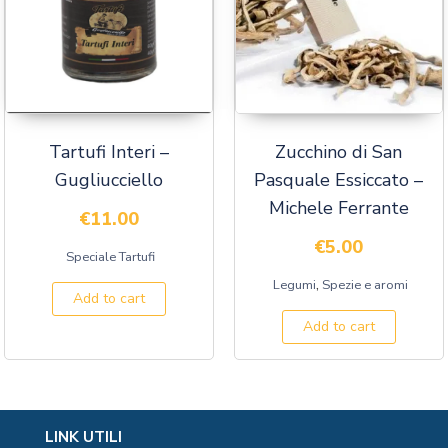
Tartufi Interi –
Zucchino di San
Gugliucciello
Pasquale Essiccato –
Michele Ferrante
€
11.00
€
5.00
Speciale Tartufi
,
Legumi
Spezie e aromi
Add to cart
Add to cart
LINK UTILI