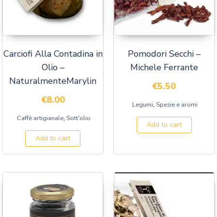
Carciofi Alla Contadina in
Pomodori Secchi –
Olio –
Michele Ferrante
NaturalmenteMarylin
€
5.50
€
8.00
,
Legumi
Spezie e aromi
,
Caffè artigianale
Sott'olio
Add to cart
Add to cart