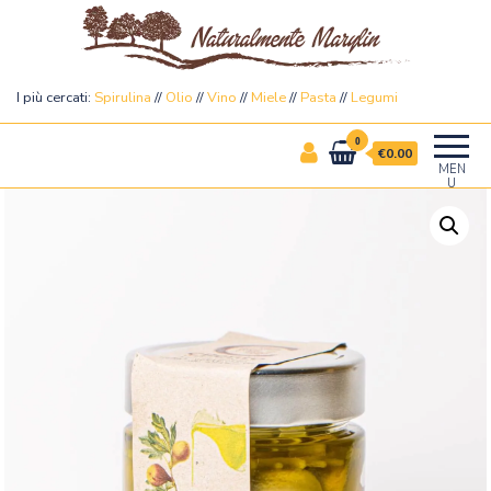
Naturalmente Marylin
I più cercati:
Spirulina
//
Olio
//
Vino
//
Miele
//
Pasta
//
Legumi
0
€0.00
MEN
U