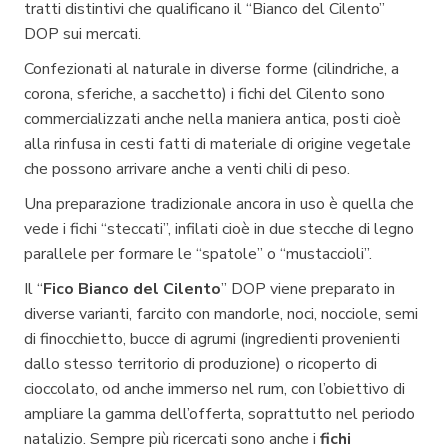
tratti distintivi che qualificano il “Bianco del Cilento”
DOP sui mercati.
Confezionati al naturale in diverse forme (cilindriche, a
corona, sferiche, a sacchetto) i fichi del Cilento sono
commercializzati anche nella maniera antica, posti cioè
alla rinfusa in cesti fatti di materiale di origine vegetale
che possono arrivare anche a venti chili di peso.
Una preparazione tradizionale ancora in uso è quella che
vede i fichi “steccati”, infilati cioè in due stecche di legno
parallele per formare le “spatole” o “mustaccioli”.
Il “
Fico Bianco del Cilento
” DOP viene preparato in
diverse varianti, farcito con mandorle, noci, nocciole, semi
di finocchietto, bucce di agrumi (ingredienti provenienti
dallo stesso territorio di produzione) o ricoperto di
cioccolato, od anche immerso nel rum, con l’obiettivo di
ampliare la gamma dell’offerta, soprattutto nel periodo
natalizio. Sempre più ricercati sono anche i
fichi