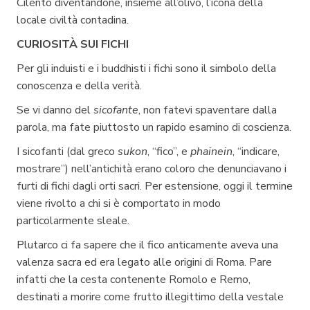
Cilento diventandone, insieme all’olivo, l’icona della
locale civiltà contadina.
CURIOSITÀ SUI FICHI
Per gli induisti e i buddhisti i fichi sono il simbolo della
conoscenza e della verità.
Se vi danno del
sicofante
, non fatevi spaventare dalla
parola, ma fate piuttosto un rapido esamino di coscienza.
I sicofanti (dal greco
sukon
, “fico”, e
phainein
, “indicare,
mostrare”) nell’antichità erano coloro che denunciavano i
furti di fichi dagli orti sacri. Per estensione, oggi il termine
viene rivolto a chi si è comportato in modo
particolarmente sleale.
Plutarco ci fa sapere che il fico anticamente aveva una
valenza sacra ed era legato alle origini di Roma. Pare
infatti che la cesta contenente Romolo e Remo,
destinati a morire come frutto illegittimo della vestale