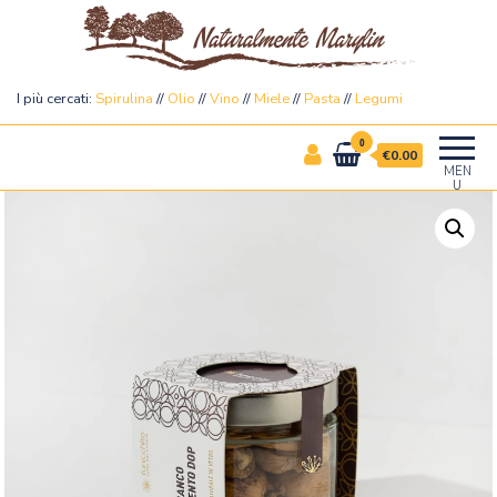
Naturalmente Marylin
I più cercati:
Spirulina
//
Olio
//
Vino
//
Miele
//
Pasta
//
Legumi
0
€0.00
MEN
U