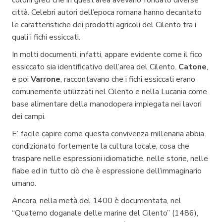
coloni greci che in quest’area avevano fondato diverse
città. Celebri autori dell’epoca romana hanno decantato
le caratteristiche dei prodotti agricoli del Cilento tra i
quali i fichi essiccati.
In molti documenti, infatti, appare evidente come il fico
essiccato sia identificativo dell’area del Cilento.
Catone
,
e poi
Varrone
, raccontavano che i fichi essiccati erano
comunemente utilizzati nel Cilento e nella Lucania come
base alimentare della manodopera impiegata nei lavori
dei campi.
E’ facile capire come questa convivenza millenaria abbia
condizionato fortemente la cultura locale, cosa che
traspare nelle espressioni idiomatiche, nelle storie, nelle
fiabe ed in tutto ciò che è espressione dell’immaginario
umano.
Ancora, nella metà del 1400 è documentata, nel
“Quaterno doganale delle marine del Cilento” (1486),