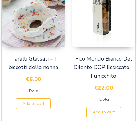
Taralli Glassati – I
Fico Mondo Bianco Del
biscotti della nonna
Cilento DOP Essiccato –
Funicchito
€
6.00
€
22.00
Dolci
Dolci
Add to cart
Add to cart