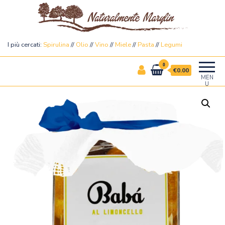
Naturalmente Marylin
I più cercati:
Spirulina
//
Olio
//
Vino
//
Miele
//
Pasta
//
Legumi
0
€0.00
MEN
U