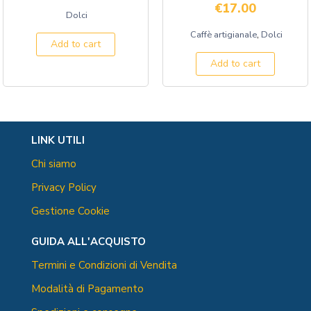
€
17.00
Dolci
,
Caffè artigianale
Dolci
Add to cart
Add to cart
LINK UTILI
Chi siamo
Privacy Policy
Gestione Cookie
GUIDA ALL'ACQUISTO
Termini e Condizioni di Vendita
Modalità di Pagamento