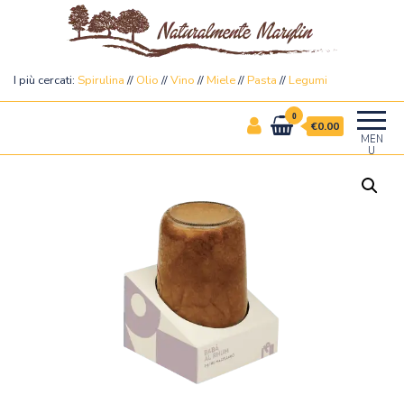
Naturalmente Marylin
I più cercati:
Spirulina
//
Olio
//
Vino
//
Miele
//
Pasta
//
Legumi
0
€0.00
MEN
U