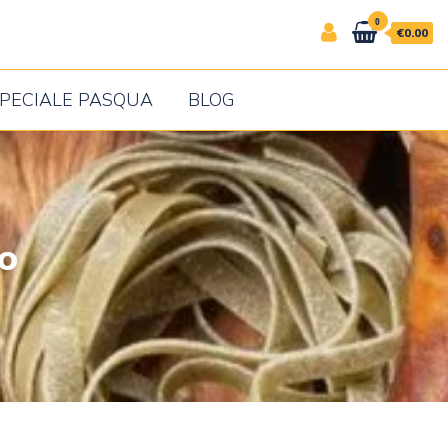
0
€0.00
PECIALE PASQUA
BLOG
o