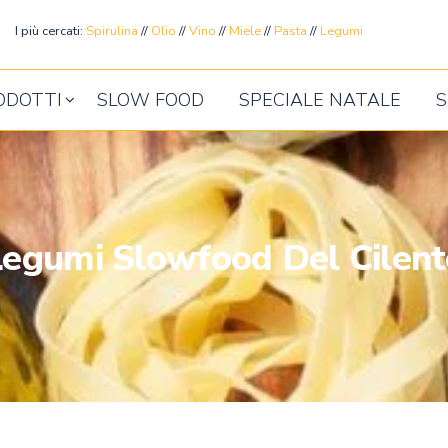
ente
I più cercati:
Spirulina
//
Olio
//
Vino
//
Miele
//
Pasta
//
Legumi
ODOTTI
SLOW FOOD
SPECIALE NATALE
S
Legumi Slowfood Del Cilent