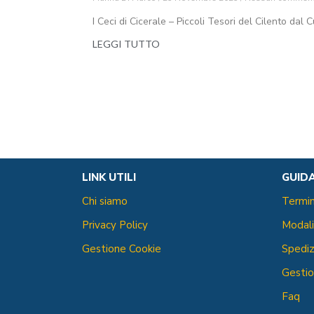
I Ceci di Cicerale – Piccoli Tesori del Cilento dal
LEGGI TUTTO
LINK UTILI
GUID
Chi siamo
Termin
Privacy Policy
Modal
Gestione Cookie
Spediz
Gestio
Faq