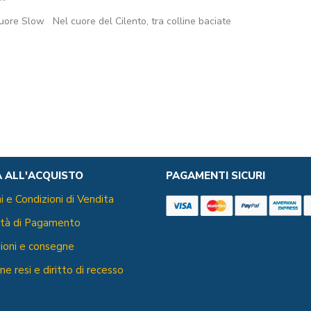
 Cuore Slow Nel cuore del Cilento, tra colline baciate
A ALL'ACQUISTO
PAGAMENTI SICURI
i e Condizioni di Vendita
ità di Pagamento
ioni e consegne
ne resi e diritto di recesso