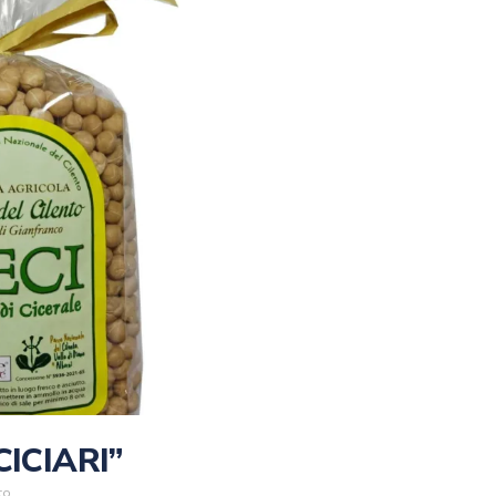
CICIARI”
to