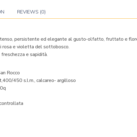
ON
REVIEWS (0)
intenso, persistente ed elegante al gusto-olfatto, fruttato e flore
di rosa e violetta del sottobosco.
 freschezza e sapidità.
San Rocco
,400/450 s.l.m., calcareo- argilloso
60q
controllata