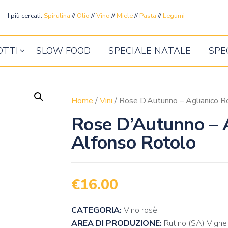
ente
I più cercati:
Spirulina
//
Olio
//
Vino
//
Miele
//
Pasta
//
Legumi
OTTI
SLOW FOOD
SPECIALE NATALE
SPE
Home
/
Vini
/ Rose D’Autunno – Aglianico R
Rose D’Autunno – A
Alfonso Rotolo
€
16.00
CATEGORIA:
Vino rosè
AREA DI PRODUZIONE:
Rutino (SA) Vigne