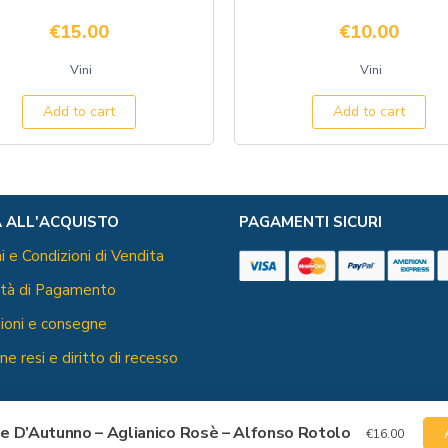
€
15.00
€
10.00
Vini
Vini
Add to cart
Add to cart
 ALL'ACQUISTO
PAGAMENTI SICURI
i e Condizioni di Vendita
ità di Pagamento
ioni e consegne
ne resi e diritto di recesso
e D’Autunno – Aglianico Rosè – Alfonso Rotolo
€
16.00