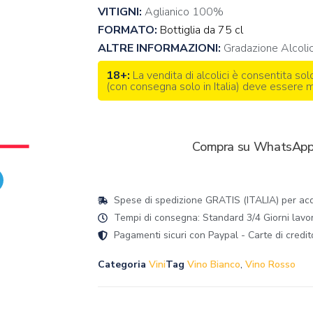
VITIGNI:
Aglianico 100%
FORMATO:
Bottiglia da 75 cl
ALTRE INFORMAZIONI:
Gradazione Alcol
18+:
La vendita di alcolici è consentita sol
(con consegna solo in Italia) deve essere
Compra su WhatsAp
Spese di spedizione GRATIS (ITALIA) per acqu
Tempi di consegna: Standard 3/4 Giorni lavorat
Pagamenti sicuri con Paypal - Carte di credit
Categoria
Vini
Tag
Vino Bianco
,
Vino Rosso