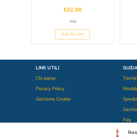
€
22.00
Vini
Add to cart
LINK UTILI
GUIDA
Chi siamo
Termin
Privacy Policy
Modal
Gestione Cookie
Spediz
Gestio
Faq
Ros