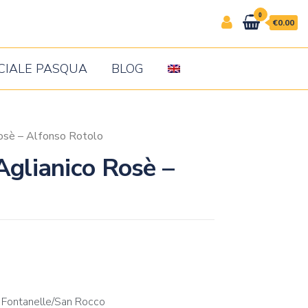
0
€0.00
CIALE PASQUA
BLOG
osè – Alfonso Rotolo
glianico Rosè –
 Fontanelle/San Rocco