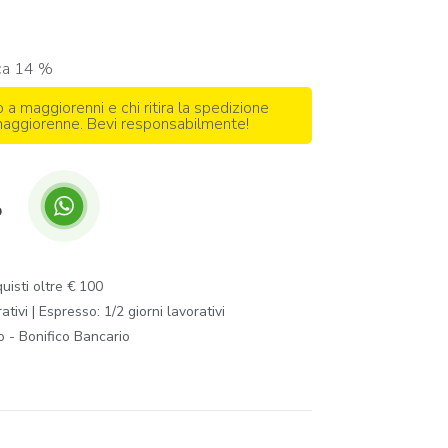
ica 14 %
o a maggiorenni e chi ritira la spedizione
 maggiorenne. Bevi responsabilmente!
p
isti oltre € 100
ivi | Espresso: 1/2 giorni lavorativi
o - Bonifico Bancario