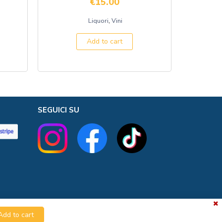
€
15.00
,
Liquori
Vini
Add to cart
SEGUICI SU
Add to cart