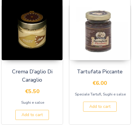
Crema D’aglio Di
Tartufata Piccante
Caraglio
€
6.00
€
5.50
,
Speciale Tartufi
Sughi e salse
Sughi e salse
Add to cart
Add to cart