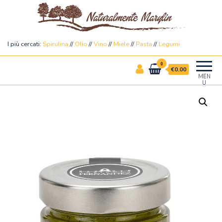
Naturalmente Marylin
I più cercati:
Spirulina
//
Olio
//
Vino
//
Miele
//
Pasta
//
Legumi
0
€0.00
MEN
U