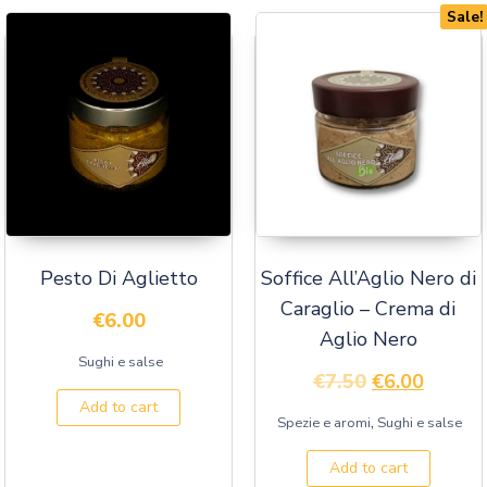
Sale!
Pesto Di Aglietto
Soffice All’Aglio Nero di
Caraglio – Crema di
€
6.00
Aglio Nero
Sughi e salse
€
7.50
€
6.00
Add to cart
,
Spezie e aromi
Sughi e salse
Add to cart