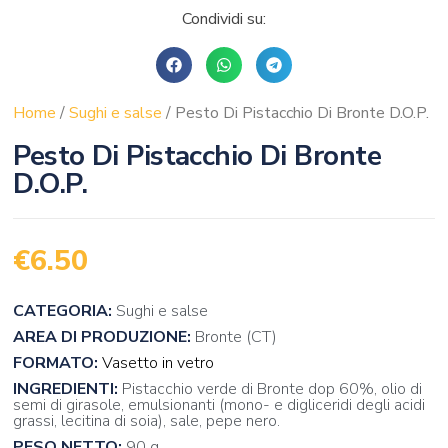
Condividi su:
Home
/
Sughi e salse
/ Pesto Di Pistacchio Di Bronte D.O.P.
Pesto Di Pistacchio Di Bronte
D.O.P.
€
6.50
CATEGORIA:
Sughi e salse
AREA DI PRODUZIONE:
Bronte (CT)
FORMATO:
Vasetto in vetro
INGREDIENTI:
Pistacchio verde di Bronte dop 60%, olio di
semi di girasole, emulsionanti (mono- e digliceridi degli acidi
grassi, lecitina di soia), sale, pepe nero.
PESO NETTO:
90 g