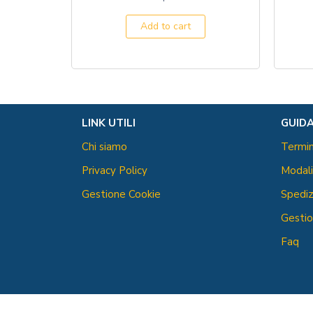
Add to cart
LINK UTILI
GUIDA
Chi siamo
Termin
Privacy Policy
Modal
Gestione Cookie
Spediz
Gestio
Faq
Naturalmente Marylin © All