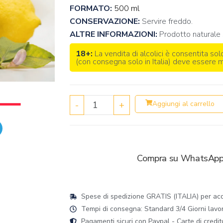
FORMATO:
500 ml
CONSERVAZIONE:
Servire freddo.
ALTRE INFORMAZIONI:
Prodotto naturale 
18+:
La vendita di alcolici è consentita sol
(con consegna solo in Italia) deve essere
-
+
Aggiungi al carrello
Compra su WhatsAp
Spese di spedizione GRATIS (ITALIA) per acqu
Tempi di consegna: Standard 3/4 Giorni lavorat
Pagamenti sicuri con Paypal - Carte di credit