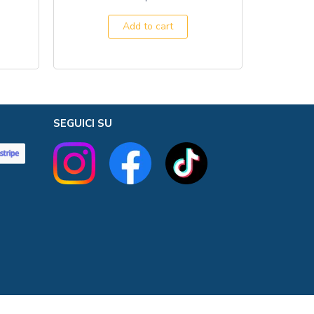
Add to cart
SEGUICI SU
800659 | REA n. SA - 435190