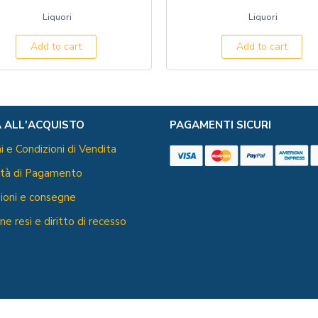
Liquori
Liquori
Add to cart
Add to cart
 ALL'ACQUISTO
PAGAMENTI SICURI
i e Condizioni di Vendita
ità di Pagamento
ioni e consegne
ne resi e diritto di recesso
 rights reserved Copyrights 2020 by Amb Web | P.Iva 05295