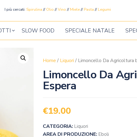
ente
I più cercati:
Spirulina
//
Olio
//
Vino
//
Miele
//
Pasta
//
Legumi
OTTI
SLOW FOOD
SPECIALE NATALE
SPE
Home
/
Liquori
/ Limoncello Da Agricoltura 
Limoncello Da Agri
Espera
€
19.00
CATEGORIA:
Liquori
AREA DI PRODUZIONE:
Eboli