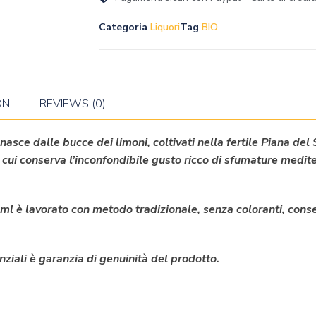
Categoria
Liquori
Tag
BIO
ON
REVIEWS (0)
asce dalle bucce dei limoni, coltivati nella fertile Piana del
di cui conserva l’inconfondibile gusto ricco di sfumature medit
ml è lavorato con metodo tradizionale, senza coloranti, conser
senziali è garanzia di genuinità del prodotto.