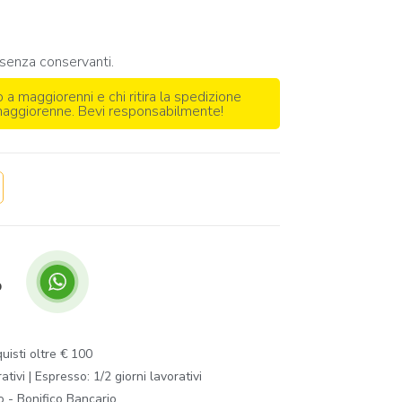
senza conservanti.
o a maggiorenni e chi ritira la spedizione
 maggiorenne. Bevi responsabilmente!
p
isti oltre € 100
ivi | Espresso: 1/2 giorni lavorativi
o - Bonifico Bancario