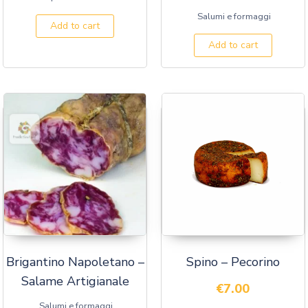
Salumi e formaggi
Add to cart
Add to cart
Brigantino Napoletano –
Spino – Pecorino
Salame Artigianale
€
7.00
Salumi e formaggi