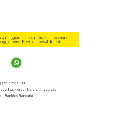
o a maggiorenni e chi ritira la spedizione
 maggiorenne. Bevi responsabilmente!
p
isti oltre € 100
ivi | Espresso: 1/2 giorni lavorativi
o - Bonifico Bancario