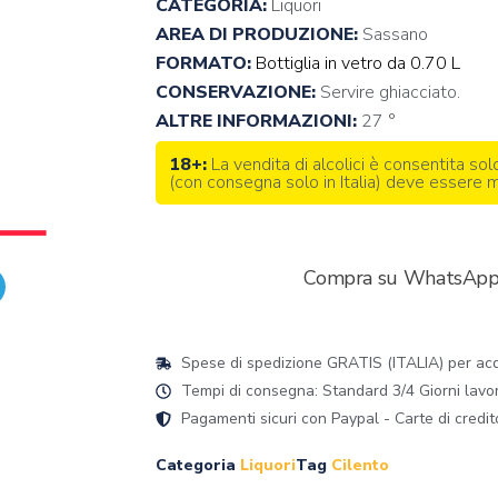
CATEGORIA:
Liquori
AREA DI PRODUZIONE:
Sassano
FORMATO:
Bottiglia in vetro da 0.70 L
CONSERVAZIONE:
Servire ghiacciato.
ALTRE INFORMAZIONI:
27 °
18+:
La vendita di alcolici è consentita sol
(con consegna solo in Italia) deve essere
Compra su WhatsAp
Spese di spedizione GRATIS (ITALIA) per acqu
Tempi di consegna: Standard 3/4 Giorni lavorat
Pagamenti sicuri con Paypal - Carte di credit
Categoria
Liquori
Tag
Cilento