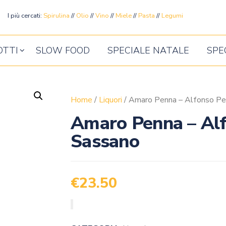
ente
I più cercati:
Spirulina
//
Olio
//
Vino
//
Miele
//
Pasta
//
Legumi
OTTI
SLOW FOOD
SPECIALE NATALE
SPE
Home
/
Liquori
/ Amaro Penna – Alfonso Pe
Amaro Penna – Al
Sassano
€
23.50