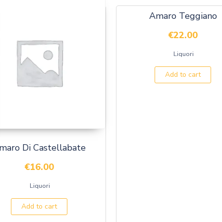
Amaro Teggiano
€
22.00
Liquori
Add to cart
maro Di Castellabate
€
16.00
Liquori
Add to cart