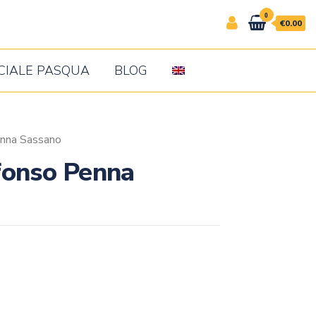
0
€0.00
CIALE PASQUA
BLOG
nna Sassano
fonso Penna