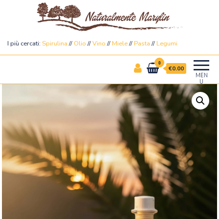
Naturalmente Marylin
I più cercati:
Spirulina
//
Olio
//
Vino
//
Miele
//
Pasta
//
Legumi
0
€0.00
MEN
U