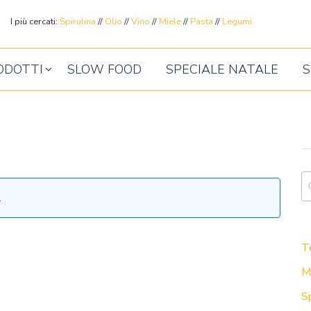
ente
I più cercati:
Spirulina
//
Olio
//
Vino
//
Miele
//
Pasta
//
Legumi
ODOTTI
SLOW FOOD
SPECIALE NATALE
S
.
G
Te
M
S