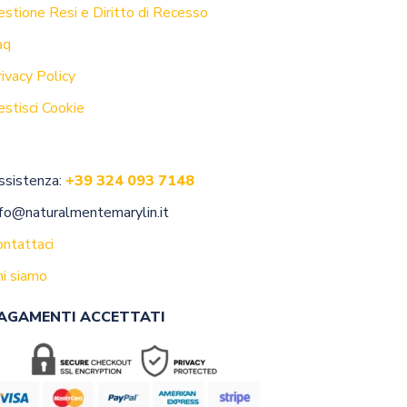
estione Resi e Diritto di Recesso
aq
ivacy Policy
estisci Cookie
ONTATTI
ssistenza:
+39 324 093 7148
nfo@naturalmentemarylin.it
ontattaci
hi siamo
AGAMENTI ACCETTATI