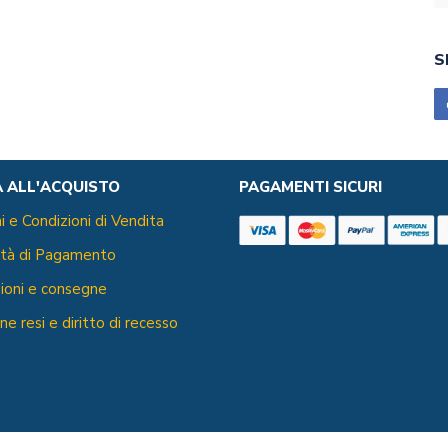
S
A ALL'ACQUISTO
PAGAMENTI SICURI
i e Condizioni di Vendita
ità di Pagamento
ioni e consegne
ne resi e diritto di recesso