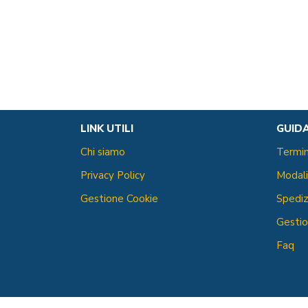
LINK UTILI
GUID
Chi siamo
Termin
Privacy Policy
Modal
Gestione Cookie
Spediz
Gestio
Faq