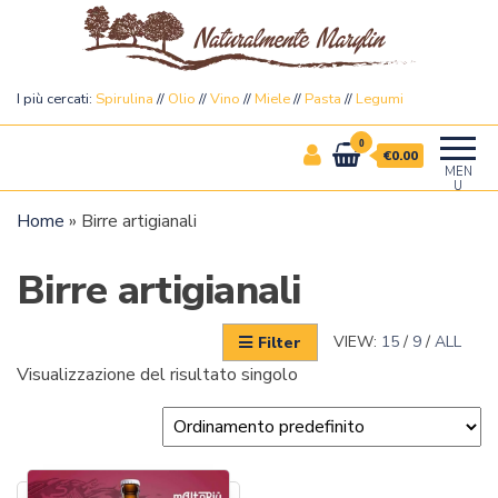
Naturalmente Marylin
I più cercati:
Spirulina
//
Olio
//
Vino
//
Miele
//
Pasta
//
Legumi
0
€0.00
MEN
U
Home
»
Birre artigianali
Birre artigianali
VIEW:
15
/
9
/
ALL
Filter
Visualizzazione del risultato singolo